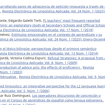
arrollando pares de adyacencia de petición-respuesta a través de
s
,
Revista Electrónica de Lingüística Aplicada: Vol. 24 Núm. 1 (2025)
onte, Edgardo Galetti Torti,
FL teachers’ most frequent reported
ing: an exploratory study at Secondary Schools and Official Schoo
ta Electrónica de Lingüística Aplicada: Vol. 17 Núm. 1 (2018)
iménez,
Estímulos emocionales en el contexto de aprendizaje y su
rónica de Lingüística Aplicada: Vol. 24 Núm. 1 (2025): Enero-Diciem
n el léxico bilingüe: perspectivas desde el priming semántico
vista Electrónica de Lingüística Aplicada: Vol. 13 Núm. 1 (2014)
-Jordá, Victoria Codina.Espurz,
Refusal Strategies: A proposal from 
nica de Lingüística Aplicada: Vol. 8, Núm. 1 (2009)
roduction of advice acts: the effects of proficiency
,
Revista
, Núm. 1 (2003)
 atténuative
,
Revista Electrónica de Lingüística Aplicada: Vol. 9, Nú
ed linguistics: an integrative perspective for the L2 language lear
a Aplicada: Vol. 5, Núm. 1 (2006)
 Mar Ruiz Domínguez,
Los operadores discursivos de concreción o
vo en el Corpus de aprendices de español como lengua extranjera
,
: Vol. 15 Núm. 1 (2016)