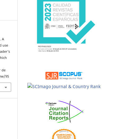
. A
d use
eader’s
which
r de
iew/95