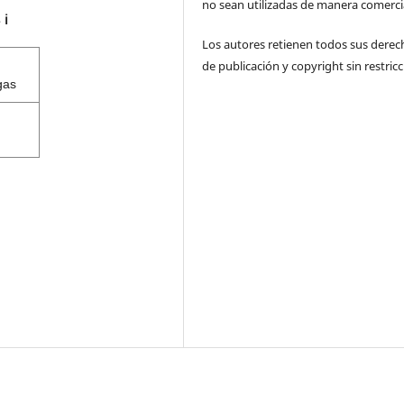
no sean utilizadas de manera comercia
s
ℹ️
Los autores retienen todos sus derec
de publicación y copyright sin restricc
gas