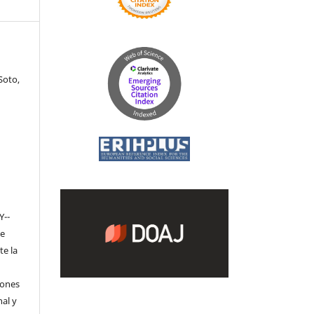
Soto,
Y-­
de
te la
iones
nal y