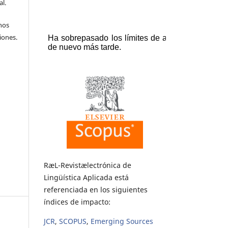
l.
hos
iones.
RæL-Revistælectrónica de
Lingüística Aplicada está
referenciada en los siguientes
índices de impacto:
JCR
,
SCOPUS
,
Emerging Sources