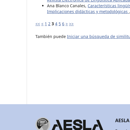
Ana Blanco Canales,
Características lingü
Implicaciones didácticas y metodológicas
<<
<
1
2
3
4
5
6
>
>>
También puede
Iniciar una búsqueda de simili
AESLA