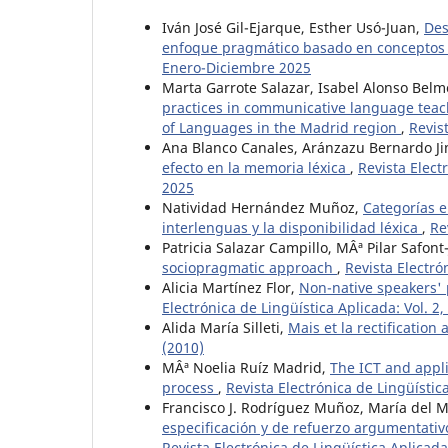
Iván José Gil-Ejarque, Esther Usó-Juan,
Des
enfoque pragmático basado en concepto
Enero-Diciembre 2025
Marta Garrote Salazar, Isabel Alonso Belm
practices in communicative language teach
of Languages in the Madrid region
,
Revis
Ana Blanco Canales, Aránzazu Bernardo J
efecto en la memoria léxica
,
Revista Elect
2025
Natividad Hernández Muñoz,
Categorías e
interlenguas y la disponibilidad léxica
,
Re
Patricia Salazar Campillo, MÂª Pilar Safont
sociopragmatic approach
,
Revista Electró
Alicia Martínez Flor,
Non-native speakers' p
Electrónica de Lingüística Aplicada: Vol. 2
Alida María Silleti,
Mais et la rectification
(2010)
MÂª Noelia Ruíz Madrid,
The ICT and appli
process
,
Revista Electrónica de Lingüístic
Francisco J. Rodríguez Muñoz, María del
especificación y de refuerzo argumentati
Revista Electrónica de Lingüística Aplicada