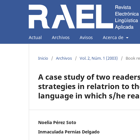
Actual
Archivos
Avisos
Acerca de
Inicio
/
Archivos
/
Vol. 2, Núm. 1 (2003)
/
Book r
A case study of two reader
strategies in relatrion to 
language in which s/he re
Noelia Pérez Soto
Inmaculada Pernías Delgado