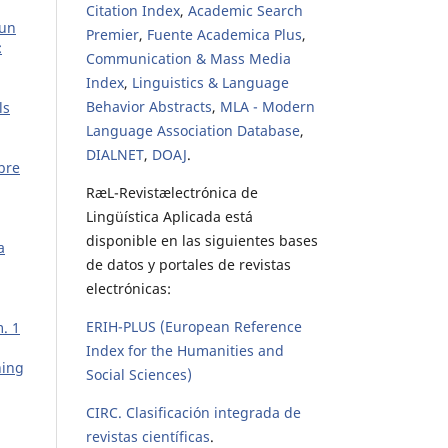
Citation Index
,
Academic Search
 un
Premier
,
Fuente Academica Plus
,
:
Communication & Mass Media
Index
,
Linguistics & Language
Behavior Abstracts
,
MLA - Modern
ls
Language Association Database
,
DIALNET
,
DOAJ
.
bre
RæL-Revistælectrónica de
Lingüística Aplicada está
disponible en las siguientes bases
a
de datos y portales de revistas
electrónicas:
ERIH-PLUS (European Reference
m. 1
Index for the Humanities and
ning
Social Sciences)
CIRC. Clasificación integrada de
revistas científicas
.