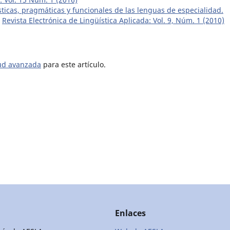
ísticas, pragmáticas y funcionales de las lenguas de especialidad.
,
Revista Electrónica de Lingüística Aplicada: Vol. 9, Núm. 1 (2010)
tud avanzada
para este artículo.
Enlaces