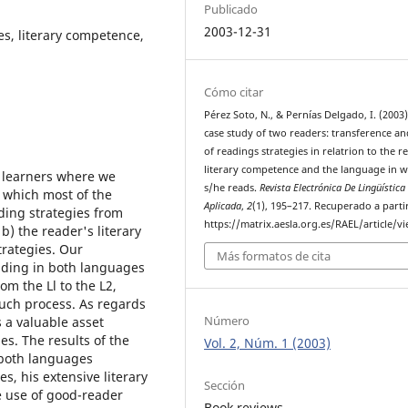
Publicado
2003-12-31
es, literary competence,
Cómo citar
Pérez Soto, N., & Pernías Delgado, I. (2003)
case study of two readers: transference an
of readings strategies in relatrion to the r
literary competence and the language in 
L learners where we
s/he reads.
Revista Electrónica De Lingüística
n which most of the
Aplicada
,
2
(1), 195–217. Recuperado a parti
ding strategies from
https://matrix.aesla.org.es/RAEL/article/v
 b) the reader's literary
trategies. Our
Más formatos de cita
eading in both languages
om the Ll to the L2,
uch process. As regards
Número
s a valuable asset
s. The results of the
Vol. 2, Núm. 1 (2003)
 both languages
es, his extensive literary
Sección
e use of good-reader
Book reviews