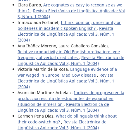
Clara Burgo,
Are cognates as easy to recognize as we
think?
,
Revista Electrónica de Lingüística Aplicada: Vol
3, Núm. 1 (2004)
Inmaculada Fortanet,
I think: opinion, uncertainty or
politeness in academic spoken English?
,
Revista
Electrónica de Lingüística Aplicada: Vol 3, Núm. 1
(2004)
Ana Ibáñez Moreno, Laura Caballero González,
Relative productivity in Old English prefixation: type
frequency of verbal predicates
,
Revista Electrónica de
Lingüística Aplicada: Vol 3, Núm. 1 (2004)
Victoria Martín de la Rosa,
Language evidence of a
war waged in Europe: Mad Cow disease
,
Revista
Electrónica de Lingüística Aplicada: Vol 3, Núm. 1
(2004)
Asunción Martínez Arbelaiz,
Indices de progreso en la
producción escrita de estudiantes de español en
situación de inmersión
,
Revista Electrónica de
Lingüística Aplicada: Vol 3, Núm. 1 (2004)
Carmen Pena Díaz,
What do bilinguals think about
their code-switching?
,
Revista Electrónica de
Lingüística Aplicada: Vol 3, Núm. 1 (2004)