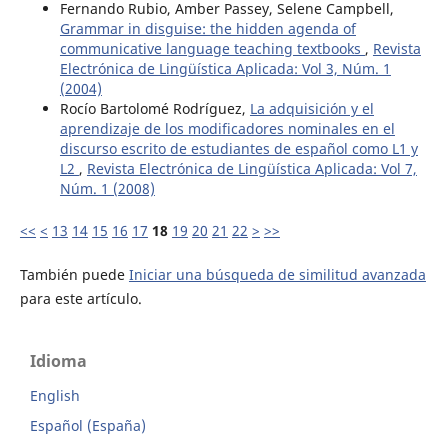
Fernando Rubio, Amber Passey, Selene Campbell,
Grammar in disguise: the hidden agenda of
communicative language teaching textbooks
,
Revista
Electrónica de Lingüística Aplicada: Vol 3, Núm. 1
(2004)
Rocío Bartolomé Rodríguez,
La adquisición y el
aprendizaje de los modificadores nominales en el
discurso escrito de estudiantes de español como L1 y
L2
,
Revista Electrónica de Lingüística Aplicada: Vol 7,
Núm. 1 (2008)
<<
<
13
14
15
16
17
18
19
20
21
22
>
>>
También puede
Iniciar una búsqueda de similitud avanzada
para este artículo.
Idioma
English
Español (España)