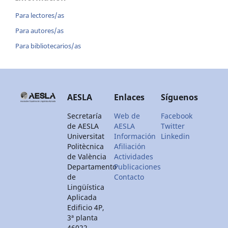
Para lectores/as
Para autores/as
Para bibliotecarios/as
AESLA
Enlaces
Síguenos
Secretaría
Web de
Facebook
de AESLA
AESLA
Twitter
Universitat
Información
Linkedin
Politècnica
Afiliación
de València
Actividades
Departamento
Publicaciones
de
Contacto
Lingüística
Aplicada
Edificio 4P,
3ª planta
46022