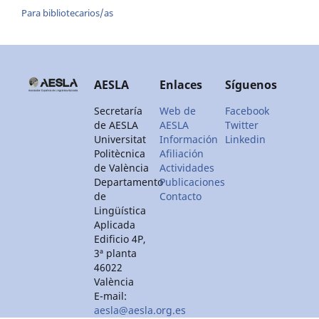
Para bibliotecarios/as
AESLA
Enlaces
Síguenos
Secretaría
Web de
Facebook
de AESLA
AESLA
Twitter
Universitat
Información
Linkedin
Politècnica
Afiliación
de València
Actividades
Departamento
Publicaciones
de
Contacto
Lingüística
Aplicada
Edificio 4P,
3ª planta
46022
València
E-mail:
aesla@aesla.org.es