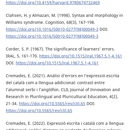
https://doi.org/10.4159/harvard.9780674732469
Clahsen, H. y Almazan, M. (1998). Syntax and morphology in
Williams syndrome. Cognition, 68(3), 167-198.
https://doi.org/10.1016/S0010-0277(98)00049-3
DOI:
https://doi.org/10.1016/S0010-0277(98)00049-3
Corder, S. P. (1967). The significance of learners’ errors.
IRAL, 5, 161-170.
https://doi.org/10.1515/iral.1967.5.1-4.161
DOI:
https://doi.org/10.1515/iral.1967.5.1-4.161
Cremades, E. (2021). Anàlisi d’errors en l’expressió escrita
del català com a llengua addicional: contrast entre
l’alumnat serbi i l’anglòfon. CLIL Journal of Innovation and
Research in Plurilingual and Pluricultural Education, 4(2),
21-34.
https://doi.org/10.5565/rev/clil.65
DOI:
https://doi.org/10.5565/rev/clil.65
Cremades, E. (2022). Expressió escrita i català com a llengua