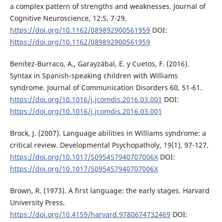
a complex pattern of strengths and weaknesses. Journal of
Cognitive Neuroscience, 12:S, 7-29.
https://doi.org/10.1162/089892900561959
DOI:
https://doi.org/10.1162/089892900561959
Benítez-Burraco, A., Garayzábal, E. y Cuetos, F. (2016).
Syntax in Spanish-speaking children with Williams
syndrome. Journal of Communication Disorders 60, 51-61.
https://doi.org/10.1016/j.jcomdis.2016.03.001
DOI:
https://doi.org/10.1016/j.jcomdis.2016.03.001
Brock, J. (2007). Language abilities in Williams syndrome: a
critical review. Developmental Psychopatholy, 19(1), 97-127.
https://doi.org/10.1017/S095457940707006X
DOI:
https://doi.org/10.1017/S095457940707006X
Brown, R. (1973). A first language: the early stages. Harvard
University Press.
https://doi.org/10.4159/harvard.9780674732469
DOI: