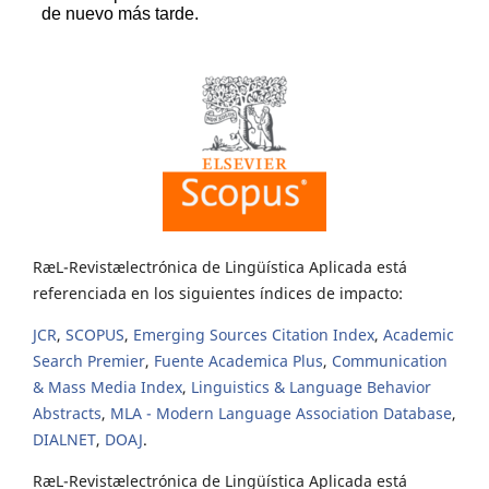
RæL-Revistælectrónica de Lingüística Aplicada está
referenciada en los siguientes índices de impacto:
JCR
,
SCOPUS
,
Emerging Sources Citation Index
,
Academic
Search Premier
,
Fuente Academica Plus
,
Communication
& Mass Media Index
,
Linguistics & Language Behavior
Abstracts
,
MLA - Modern Language Association Database
,
DIALNET
,
DOAJ
.
RæL-Revistælectrónica de Lingüística Aplicada está