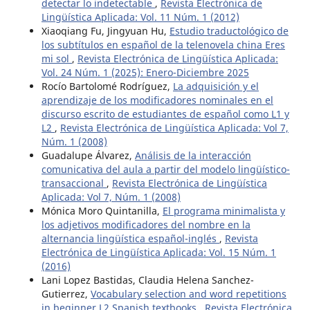
detectar lo indetectable
,
Revista Electrónica de
Lingüística Aplicada: Vol. 11 Núm. 1 (2012)
Xiaoqiang Fu, Jingyuan Hu,
Estudio traductológico de
los subtítulos en español de la telenovela china Eres
mi sol
,
Revista Electrónica de Lingüística Aplicada:
Vol. 24 Núm. 1 (2025): Enero-Diciembre 2025
Rocío Bartolomé Rodríguez,
La adquisición y el
aprendizaje de los modificadores nominales en el
discurso escrito de estudiantes de español como L1 y
L2
,
Revista Electrónica de Lingüística Aplicada: Vol 7,
Núm. 1 (2008)
Guadalupe Álvarez,
Análisis de la interacción
comunicativa del aula a partir del modelo lingüístico-
transaccional
,
Revista Electrónica de Lingüística
Aplicada: Vol 7, Núm. 1 (2008)
Mónica Moro Quintanilla,
El programa minimalista y
los adjetivos modificadores del nombre en la
alternancia lingüística español-inglés
,
Revista
Electrónica de Lingüística Aplicada: Vol. 15 Núm. 1
(2016)
Lani Lopez Bastidas, Claudia Helena Sanchez-
Gutierrez,
Vocabulary selection and word repetitions
in beginner L2 Spanish textbooks
,
Revista Electrónica