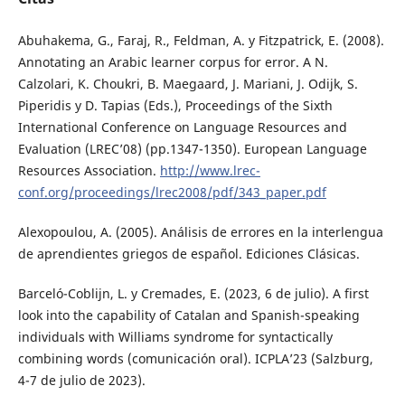
Abuhakema, G., Faraj, R., Feldman, A. y Fitzpatrick, E. (2008).
Annotating an Arabic learner corpus for error. A N.
Calzolari, K. Choukri, B. Maegaard, J. Mariani, J. Odijk, S.
Piperidis y D. Tapias (Eds.), Proceedings of the Sixth
International Conference on Language Resources and
Evaluation (LREC’08) (pp.1347-1350). European Language
Resources Association.
http://www.lrec-
conf.org/proceedings/lrec2008/pdf/343_paper.pdf
Alexopoulou, A. (2005). Análisis de errores en la interlengua
de aprendientes griegos de español. Ediciones Clásicas.
Barceló-Coblijn, L. y Cremades, E. (2023, 6 de julio). A first
look into the capability of Catalan and Spanish-speaking
individuals with Williams syndrome for syntactically
combining words (comunicación oral). ICPLA’23 (Salzburg,
4-7 de julio de 2023).