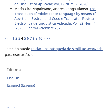
de Lingüística Aplicada: Vol. 19 Núm. 2 (2020)
María Cira Napoletano, Andrés Canga Alonso,
The
Translation of Adolescence Language by means of
Apertium, Systran and Google Translate
,
Revista
Electrónica de Lingüística Aplicada: Vol. 22 Núm. 1
(2023): Enero-Diciembre 2023
<<
<
1
2
3
4
5
6
7
8
9
10
>
>>
También puede
Iniciar una búsqueda de similitud avanzada
para este artículo.
Idioma
English
Español (España)