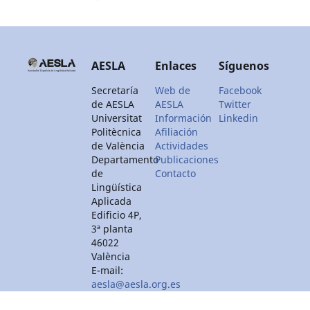
AESLA
Enlaces
Síguenos
Secretaría
Web de
Facebook
de AESLA
AESLA
Twitter
Universitat
Información
Linkedin
Politècnica
Afiliación
de València
Actividades
Departamento
Publicaciones
de
Contacto
Lingüística
Aplicada
Edificio 4P,
3ª planta
46022
València
E-mail:
aesla@aesla.org.es