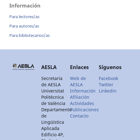
Información
Para lectores/as
Para autores/as
Para bibliotecarios/as
AESLA
Enlaces
Síguenos
Secretaría
Web de
Facebook
de AESLA
AESLA
Twitter
Universitat
Información
Linkedin
Politècnica
Afiliación
de València
Actividades
Departamento
Publicaciones
de
Contacto
Lingüística
Aplicada
Edificio 4P,