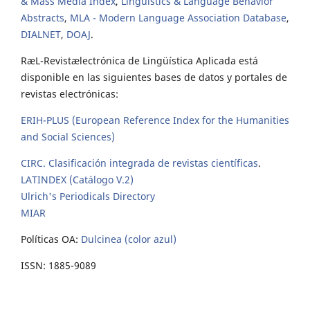
& Mass Media Index
,
Linguistics & Language Behavior
Abstracts
,
MLA - Modern Language Association Database
,
DIALNET
,
DOAJ
.
RæL-Revistælectrónica de Lingüística Aplicada está
disponible en las siguientes bases de datos y portales de
revistas electrónicas:
ERIH-PLUS (European Reference Index for the Humanities
and Social Sciences)
CIRC. Clasificación integrada de revistas científicas
.
LATINDEX (Catálogo V.2)
Ulrich's Periodicals Directory
MIAR
Políticas OA:
Dulcinea (color azul)
ISSN: 1885-9089