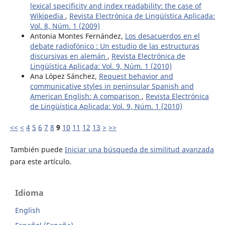
lexical specificity and index readability: the case of
Wikipedia
,
Revista Electrónica de Lingüística Aplicada:
Vol. 8, Núm. 1 (2009)
Antonia Montes Fernández,
Los desacuerdos en el
debate radiofónico : Un estudio de las estructuras
discursivas en alemán
,
Revista Electrónica de
Lingüística Aplicada: Vol. 9, Núm. 1 (2010)
Ana López Sánchez,
Request behavior and
communicative styles in peninsular Spanish and
American English: A comparison
,
Revista Electrónica
de Lingüística Aplicada: Vol. 9, Núm. 1 (2010)
<<
<
4
5
6
7
8
9
10
11
12
13
>
>>
También puede
Iniciar una búsqueda de similitud avanzada
para este artículo.
Idioma
English