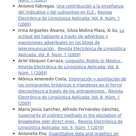
Antonio Fábregas,
Una contribución a la enseñanza
del indicativo y del subjuntivo en ELE
,
Revista
Electrónica de Lingüística Aplicada: Vol. 8, Núm. 1
(2009)
Irina Argüelles Álvarez, Silvia Molina Plaza, Xi Xu,
La
actitud del hablante a través de adverbios y
expresiones adverbiales en los blogs de
telecomunicación
,
Revista Electrónica de Lingüística
Aplicada: Vol. 8, Núm. 1 (2009)
Ariel Vázquez Carraza,
Linguistic Rights in Mexico
,
Revista Electrónica de Lingüística Aplicada: Vol. 8,
Núm. 1 (2009)
Mónica Amenedo Costa,
Integración y asimilación de
los inmigrantes británicos e irlandeses en el Ferrol
dieciochesco a través de los antropónimos
,
Revista
Electrónica de Lingüística Aplicada: Vol. 8, Núm. 1
(2009)
María Jesús Sanchez, Alfredo Fernández-Sánchez,
Superiority of indirect methods in the elicitation of
knowledge over direct ones
,
Revista Electrónica de
Lingüística Aplicada: Vol. 9, Núm. 1 (2010)
Antonella Elia,
Quantitative data and graphics on