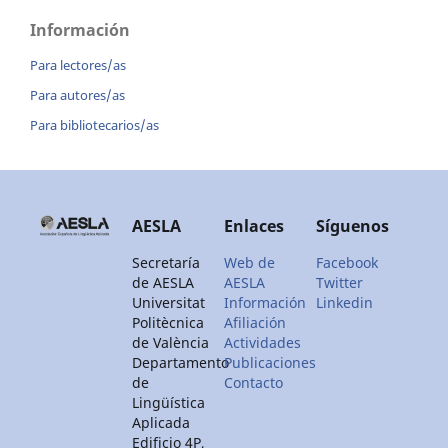
Información
Para lectores/as
Para autores/as
Para bibliotecarios/as
AESLA
Enlaces
Síguenos
Secretaría
Web de
Facebook
de AESLA
AESLA
Twitter
Universitat
Información
Linkedin
Politècnica
Afiliación
de València
Actividades
Departamento
Publicaciones
de
Contacto
Lingüística
Aplicada
Edificio 4P,