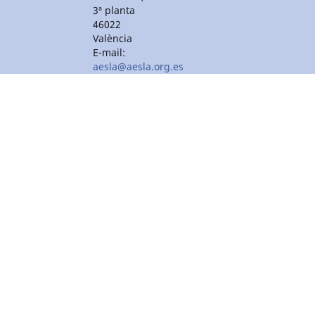
3ª planta
46022
València
E-mail:
aesla@aesla.org.es