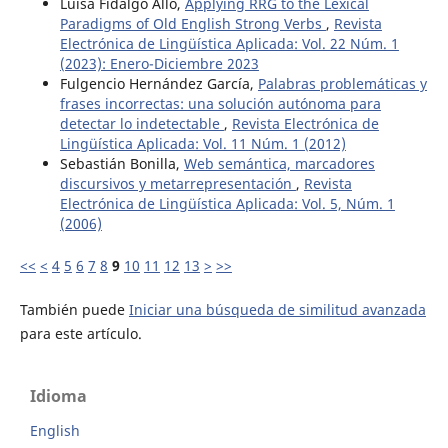
Luisa Fidalgo Allo,
Applying RRG to the Lexical
Paradigms of Old English Strong Verbs
,
Revista
Electrónica de Lingüística Aplicada: Vol. 22 Núm. 1
(2023): Enero-Diciembre 2023
Fulgencio Hernández García,
Palabras problemáticas y
frases incorrectas: una solución autónoma para
detectar lo indetectable
,
Revista Electrónica de
Lingüística Aplicada: Vol. 11 Núm. 1 (2012)
Sebastián Bonilla,
Web semántica, marcadores
discursivos y metarrepresentación
,
Revista
Electrónica de Lingüística Aplicada: Vol. 5, Núm. 1
(2006)
<<
<
4
5
6
7
8
9
10
11
12
13
>
>>
También puede
Iniciar una búsqueda de similitud avanzada
para este artículo.
Idioma
English