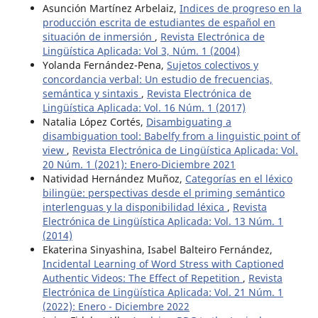
Asunción Martínez Arbelaiz,
Indices de progreso en la
producción escrita de estudiantes de español en
situación de inmersión
,
Revista Electrónica de
Lingüística Aplicada: Vol 3, Núm. 1 (2004)
Yolanda Fernández-Pena,
Sujetos colectivos y
concordancia verbal: Un estudio de frecuencias,
semántica y sintaxis
,
Revista Electrónica de
Lingüística Aplicada: Vol. 16 Núm. 1 (2017)
Natalia López Cortés,
Disambiguating a
disambiguation tool: Babelfy from a linguistic point of
view
,
Revista Electrónica de Lingüística Aplicada: Vol.
20 Núm. 1 (2021): Enero-Diciembre 2021
Natividad Hernández Muñoz,
Categorías en el léxico
bilingüe: perspectivas desde el priming semántico
interlenguas y la disponibilidad léxica
,
Revista
Electrónica de Lingüística Aplicada: Vol. 13 Núm. 1
(2014)
Ekaterina Sinyashina, Isabel Balteiro Fernández,
Incidental Learning of Word Stress with Captioned
Authentic Videos: The Effect of Repetition
,
Revista
Electrónica de Lingüística Aplicada: Vol. 21 Núm. 1
(2022): Enero - Diciembre 2022