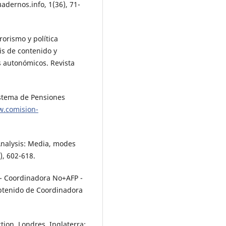
adernos.info, 1(36), 71-
rrorismo y política
is de contenido y
s autonómicos. Revista
istema de Pensiones
w.comision-
Analysis: Media, modes
), 602-618.
- Coordinadora No+AFP -
Obtenido de Coordinadora
tion. Londres, Inglaterra: