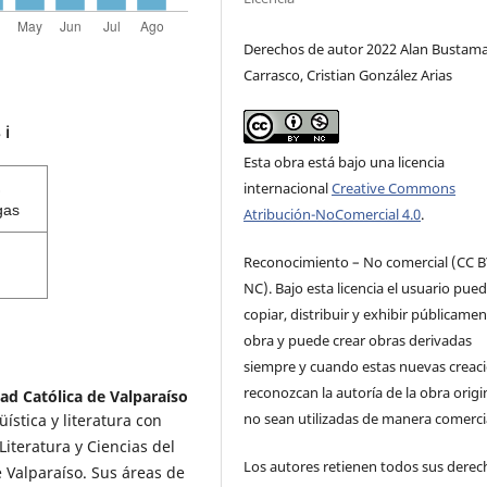
Derechos de autor 2022 Alan Bustam
Carrasco, Cristian González Arias
s
ℹ️
Esta obra está bajo una licencia
internacional
Creative Commons
gas
Atribución-NoComercial 4.0
.
Reconocimiento – No comercial (CC B
NC). Bajo esta licencia el usuario pue
copiar, distribuir y exhibir públicamen
obra y puede crear obras derivadas
siempre y cuando estas nuevas creac
reconozcan la autoría de la obra origi
dad Católica de Valparaíso
no sean utilizadas de manera comercia
ística y literatura con
Literatura y Ciencias del
Los autores retienen todos sus derec
e Valparaíso. Sus áreas de