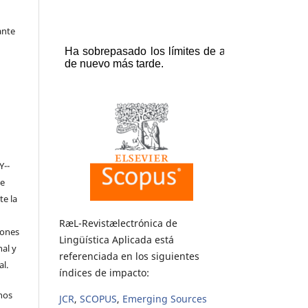
ante
Y-­
de
te la
RæL-Revistælectrónica de
iones
Lingüística Aplicada está
nal y
referenciada en los siguientes
l.
índices de impacto:
hos
JCR
,
SCOPUS
,
Emerging Sources