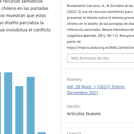
de recursos semióticos
Bustamante Carrasco, A., & González Arias,
 chileno en las portadas
(2022). El uso de recursos semióticos para
ados muestran que estos
presentar el debate sobre el sistema previs
o diseño parcializa la
chileno en el diseño de las portadas de dia
 invisibiliza el conflicto
referencia nacionales.
Revista Electrónica De
Lingüística Aplicada
,
20
(1), 94–113. Recuper
partir de
https://matrix.aesla.org.es/RAEL/article/v
Más formatos de cita
Número
Vol. 20 Núm. 1 (2021): Enero-
Diciembre 2021
Sección
Artículos Nuevos
Licencia