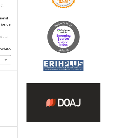
 C.
ional
rios de
ado a
iew/465