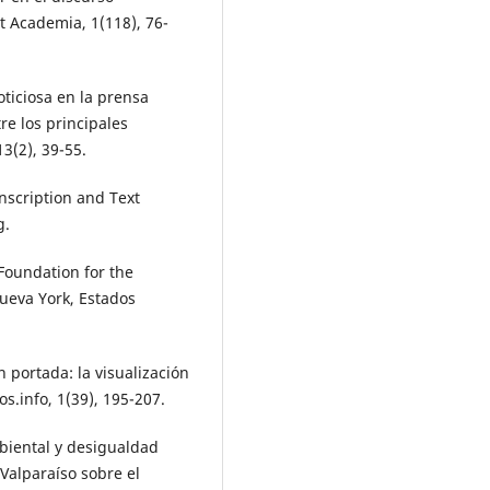
t Academia, 1(118), 76-
oticiosa en la prensa
re los principales
3(2), 39-55.
anscription and Text
g.
Foundation for the
ueva York, Estados
n portada: la visualización
s.info, 1(39), 195-207.
biental y desigualdad
Valparaíso sobre el