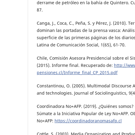
derrame de petróleo en la bahía de Quintero. Cu
87.
Canga, J., Coca, C., Peña, S. y Pérez, J. (2010). Te
dominan las portadas de la prensa vasca: Anális
superficie de las primeras páginas de los diario
Latina de Comunicación Social, 1(65), 61-70.
Chile, Comisión Asesora Presidencial sobre el S
(2015). Informe final. Recuperado de:
http://ww
pensiones.cl/Informe_final_CP_2015.pdf
Constantinou, O. (2005). Multimodal Discourse 
and technologies. Journal of Sociolinguistics, 9(4
Coordinadora No+AFP. (2019). ¿Quiénes somos? 
Súmate a la Iniciativa Popular de Ley No+AFP. 
No+AFP:
https://coordinadoranomasafp.cl
Cottle, S. (2003). Media Organization and Produc