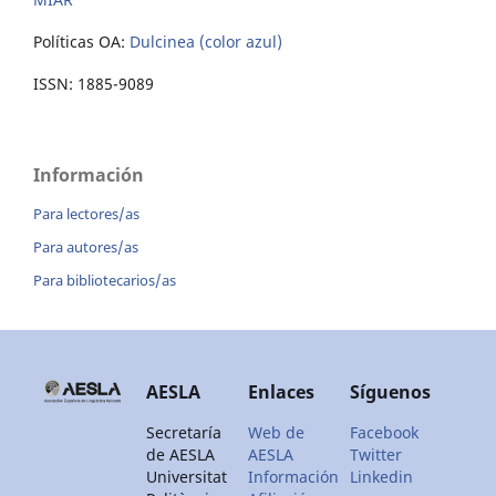
Políticas OA:
Dulcinea (color azul)
ISSN: 1885-9089
Información
Para lectores/as
Para autores/as
Para bibliotecarios/as
AESLA
Enlaces
Síguenos
Secretaría
Web de
Facebook
de AESLA
AESLA
Twitter
Universitat
Información
Linkedin