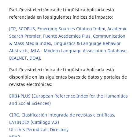
RæL-Revistælectrónica de Lingüística Aplicada está
referenciada en los siguientes índices de impacto:
JCR
,
SCOPUS
,
Emerging Sources Citation Index
,
Academic
Search Premier
,
Fuente Academica Plus
,
Communication
& Mass Media Index
,
Linguistics & Language Behavior
Abstracts
,
MLA - Modern Language Association Database
,
DIALNET
,
DOAJ
.
RæL-Revistælectrónica de Lingüística Aplicada está
disponible en las siguientes bases de datos y portales de
revistas electrónicas:
ERIH-PLUS (European Reference Index for the Humanities
and Social Sciences)
CIRC. Clasificación integrada de revistas científicas
.
LATINDEX (Catálogo V.2)
Ulrich's Periodicals Directory
MIAR