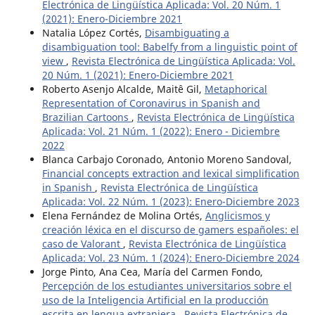
Electrónica de Lingüística Aplicada: Vol. 20 Núm. 1
(2021): Enero-Diciembre 2021
Natalia López Cortés,
Disambiguating a
disambiguation tool: Babelfy from a linguistic point of
view
,
Revista Electrónica de Lingüística Aplicada: Vol.
20 Núm. 1 (2021): Enero-Diciembre 2021
Roberto Asenjo Alcalde, Maitê Gil,
Metaphorical
Representation of Coronavirus in Spanish and
Brazilian Cartoons
,
Revista Electrónica de Lingüística
Aplicada: Vol. 21 Núm. 1 (2022): Enero - Diciembre
2022
Blanca Carbajo Coronado, Antonio Moreno Sandoval,
Financial concepts extraction and lexical simplification
in Spanish
,
Revista Electrónica de Lingüística
Aplicada: Vol. 22 Núm. 1 (2023): Enero-Diciembre 2023
Elena Fernández de Molina Ortés,
Anglicismos y
creación léxica en el discurso de gamers españoles: el
caso de Valorant
,
Revista Electrónica de Lingüística
Aplicada: Vol. 23 Núm. 1 (2024): Enero-Diciembre 2024
Jorge Pinto, Ana Cea, María del Carmen Fondo,
Percepción de los estudiantes universitarios sobre el
uso de la Inteligencia Artificial en la producción
escrita en lengua extranjera
,
Revista Electrónica de