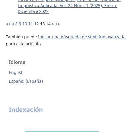
Lingüística Aplicada: Vol. 24 Núm. 1 (2025): Enero-
Diciembre 2025
<<
<
8
9
10
11
12
13
14
>
>>
También puede
Iniciar una búsqueda de similitud avanzada
para este artículo.
Idioma
English
Español (España)
Indexación