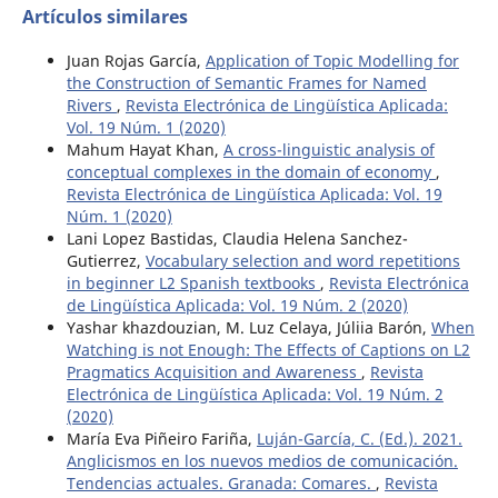
Artículos similares
Juan Rojas García,
Application of Topic Modelling for
the Construction of Semantic Frames for Named
Rivers
,
Revista Electrónica de Lingüística Aplicada:
Vol. 19 Núm. 1 (2020)
Mahum Hayat Khan,
A cross-linguistic analysis of
conceptual complexes in the domain of economy
,
Revista Electrónica de Lingüística Aplicada: Vol. 19
Núm. 1 (2020)
Lani Lopez Bastidas, Claudia Helena Sanchez-
Gutierrez,
Vocabulary selection and word repetitions
in beginner L2 Spanish textbooks
,
Revista Electrónica
de Lingüística Aplicada: Vol. 19 Núm. 2 (2020)
Yashar khazdouzian, M. Luz Celaya, Júliia Barón,
When
Watching is not Enough: The Effects of Captions on L2
Pragmatics Acquisition and Awareness
,
Revista
Electrónica de Lingüística Aplicada: Vol. 19 Núm. 2
(2020)
María Eva Piñeiro Fariña,
Luján-García, C. (Ed.). 2021.
Anglicismos en los nuevos medios de comunicación.
Tendencias actuales. Granada: Comares.
,
Revista