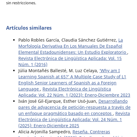
sin restricciones.
Artículos similares
Pablo Robles García, Claudia Sánchez Gutiérrez,
La
Morfología Derivativa En Los Manuales De Español
Elemental Estadounidenses: Un Estudio Exploratorio
,
Revista Electrónica de Lingüística Aplicada: Vol. 15
Núm. 1 (2016)
Júlia Montañés Ballesté, M. Luz Celaya,
‘Why am I
Learning Spanish at 65?’ A Multiple Case Study of L1
English Senior Learners of Spanish as a Foreign
Language
,
Revista Electrónica de Lingüística
Aplicada: Vol. 22 Núm. 1 (2023): Enero-Diciembre 2023
Iván José Gil-Ejarque, Esther Usó-Juan,
Desarrollando
pares de adyacencia de petición-respuesta a través de
un enfoque pragmático basado en conceptos
,
Revista
Electrónica de Lingüística Aplicada: Vol. 24 Núm. 1
(2025): Enero-Diciembre 2025
Alicia Arjonilla Sampedro,
Reseña. Contreras