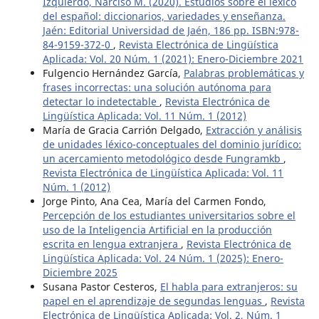
Izquierdo, Narciso M. (2020). Estudios sobre el léxico
del español: diccionarios, variedades y enseñanza.
Jaén: Editorial Universidad de Jaén, 186 pp. ISBN:978-
84-9159-372-0
,
Revista Electrónica de Lingüística
Aplicada: Vol. 20 Núm. 1 (2021): Enero-Diciembre 2021
Fulgencio Hernández García,
Palabras problemáticas y
frases incorrectas: una solución autónoma para
detectar lo indetectable
,
Revista Electrónica de
Lingüística Aplicada: Vol. 11 Núm. 1 (2012)
María de Gracia Carrión Delgado,
Extracción y análisis
de unidades léxico-conceptuales del dominio jurídico:
un acercamiento metodológico desde Fungramkb
,
Revista Electrónica de Lingüística Aplicada: Vol. 11
Núm. 1 (2012)
Jorge Pinto, Ana Cea, María del Carmen Fondo,
Percepción de los estudiantes universitarios sobre el
uso de la Inteligencia Artificial en la producción
escrita en lengua extranjera
,
Revista Electrónica de
Lingüística Aplicada: Vol. 24 Núm. 1 (2025): Enero-
Diciembre 2025
Susana Pastor Cesteros,
El habla para extranjeros: su
papel en el aprendizaje de segundas lenguas
,
Revista
Electrónica de Lingüística Aplicada: Vol. 2, Núm. 1