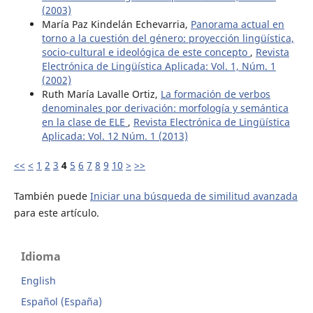
(2003)
María Paz Kindelán Echevarria,
Panorama actual en
torno a la cuestión del género: proyección lingüística,
socio-cultural e ideológica de este concepto
,
Revista
Electrónica de Lingüística Aplicada: Vol. 1, Núm. 1
(2002)
Ruth María Lavalle Ortiz,
La formación de verbos
denominales por derivación: morfología y semántica
en la clase de ELE
,
Revista Electrónica de Lingüística
Aplicada: Vol. 12 Núm. 1 (2013)
<<
<
1
2
3
4
5
6
7
8
9
10
>
>>
También puede
Iniciar una búsqueda de similitud avanzada
para este artículo.
Idioma
English
Español (España)