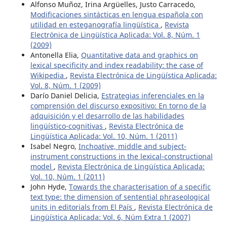
Alfonso Muñoz, Irina Argüelles, Justo Carracedo,
Modificaciones sintácticas en lengua española con
utilidad en esteganografía lingüística
,
Revista
Electrónica de Lingüística Aplicada: Vol. 8, Núm. 1
(2009)
Antonella Elia,
Quantitative data and graphics on
lexical specificity and index readability: the case of
Wikipedia
,
Revista Electrónica de Lingüística Aplicada:
Vol. 8, Núm. 1 (2009)
Darío Daniel Delicia,
Estrategias inferenciales en la
comprensión del discurso expositivo: En torno de la
adquisición y el desarrollo de las habilidades
lingüístico-cognitivas
,
Revista Electrónica de
Lingüística Aplicada: Vol. 10, Núm. 1 (2011)
Isabel Negro,
Inchoative, middle and subject-
instrument constructions in the lexical-constructional
model
,
Revista Electrónica de Lingüística Aplicada:
Vol. 10, Núm. 1 (2011)
John Hyde,
Towards the characterisation of a specific
text type: the dimension of sentential phraseological
units in editorials from El País
,
Revista Electrónica de
Lingüística Aplicada: Vol. 6, Núm Extra 1 (2007)