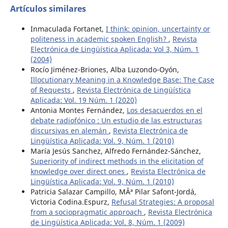
Artículos similares
Inmaculada Fortanet,
I think: opinion, uncertainty or
politeness in academic spoken English?
,
Revista
Electrónica de Lingüística Aplicada: Vol 3, Núm. 1
(2004)
Rocío Jiménez-Briones, Alba Luzondo-Oyón,
Illocutionary Meaning in a Knowledge Base: The Case
of Requests
,
Revista Electrónica de Lingüística
Aplicada: Vol. 19 Núm. 1 (2020)
Antonia Montes Fernández,
Los desacuerdos en el
debate radiofónico : Un estudio de las estructuras
discursivas en alemán
,
Revista Electrónica de
Lingüística Aplicada: Vol. 9, Núm. 1 (2010)
María Jesús Sanchez, Alfredo Fernández-Sánchez,
Superiority of indirect methods in the elicitation of
knowledge over direct ones
,
Revista Electrónica de
Lingüística Aplicada: Vol. 9, Núm. 1 (2010)
Patricia Salazar Campillo, MÂª Pilar Safont-Jordá,
Victoria Codina.Espurz,
Refusal Strategies: A proposal
from a sociopragmatic approach
,
Revista Electrónica
de Lingüística Aplicada: Vol. 8, Núm. 1 (2009)