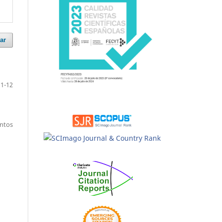
ar
1-12
entos