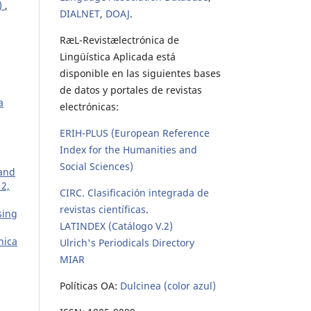
4)
,
DIALNET
,
DOAJ
.
RæL-Revistælectrónica de
Lingüística Aplicada está
disponible en las siguientes bases
de datos y portales de revistas
a
electrónicas:
ERIH-PLUS (European Reference
Index for the Humanities and
Social Sciences)
and
 2,
CIRC. Clasificación integrada de
revistas científicas
.
sing
LATINDEX (Catálogo V.2)
nica
Ulrich's Periodicals Directory
MIAR
Políticas OA:
Dulcinea (color azul)