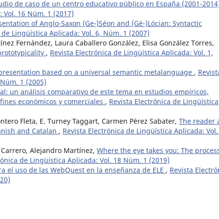
studio de caso de un centro educativo público en España (2001-201
: Vol. 16 Núm. 1 (2017)
entation of Anglo-Saxon (Ge-)Séon and (Gé-)Lócian: Syntactic
 de Lingüística Aplicada: Vol. 6, Núm. 1 (2007)
rtínez Fernández, Laura Caballero González, Elisa González Torres,
rototypicality
,
Revista Electrónica de Lingüística Aplicada: Vol. 1,
epresentation based on a universal semantic metalanguage
,
Revist
, Núm. 1 (2005)
ral: un análisis comparativo de este tema en estudios empíricos,
 fines económicos y comerciales
,
Revista Electrónica de Lingüística
tero Fleta, E. Turney Taggart, Carmen Pérez Sabater,
The reader 
Spanish and Catalan
,
Revista Electrónica de Lingüística Aplicada: Vol.
Carrero, Alejandro Martínez,
Where the eye takes you: The proces
rónica de Lingüística Aplicada: Vol. 18 Núm. 1 (2019)
ra el uso de las WebQuest en la enseñanza de ELE
,
Revista Electró
020)