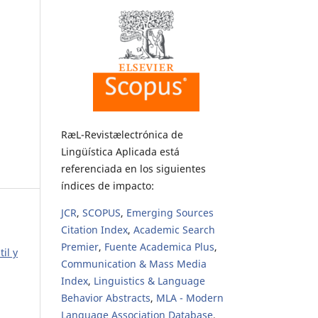
RæL-Revistælectrónica de
Lingüística Aplicada está
referenciada en los siguientes
índices de impacto:
JCR
,
SCOPUS
,
Emerging Sources
Citation Index
,
Academic Search
Premier
,
Fuente Academica Plus
,
il y
Communication & Mass Media
Index
,
Linguistics & Language
Behavior Abstracts
,
MLA - Modern
Language Association Database
,