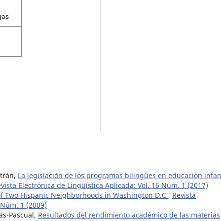
gas
trán,
La legislación de los programas bilingües en educación infant
vista Electrónica de Lingüística Aplicada: Vol. 16 Núm. 1 (2017)
 of Two Hispanic Neighborhoods in Washington D.C
,
Revista
, Núm. 1 (2009)
as-Pascual,
Resultados del rendimiento académico de las materias