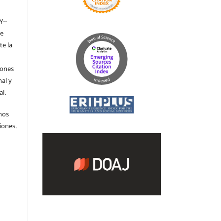
Y-­
de
te la
iones
nal y
l.
hos
iones.