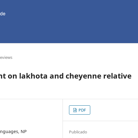
reviews
nt on lakhota and cheyenne relative
PDF
languages, NP
Publicado