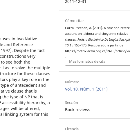
2011-12-31
Cómo citar
Corral Esteban, A. (2011). A role and refer
account on lakhota and cheyenne relative
clauses in two Native
clauses.
Revista Electrónica De Lingüística Apl
le and Reference
10
(1), 155–170. Recuperado a partir de
1997). Despite the fact
https://matrix.aesla.org.es/RAEL/article/v
constructions very
Más formatos de cita
 to see both the
ll as to solve the multiple
structure for these clauses
ors play a key role in the
Número
e type of antecedent and
Vol. 10, Núm. 1 (2011)
ative clause that is
 the type of NP that is
Sección
 accessibility hierarchy, a
ages will be offered,
Book reviews
al linking system for this
Licencia