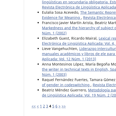
lingüísticas en secundaria obligatoria. E
Revista Electrónica de Lingüística Aplicada
Eulalia Sosa Acevedo,
The Semantic Repres
Evidence for Meaning
,
Revista Electrónica
Francisco Javier Martín Arista, Beatriz Ma
Markedness and the hierarchy of subject p
Núm. 1 (2002)
Elizabeth Guest, Ricardo Mairal,
Lexical r
Electrónica de Lingüística Aplicada: Vol. 4
Lieve Vangehuchten,
Liderazgo intercultu
manuales académicos y libros de ele para
Aplicada: Vol. 12 Núm. 1 (2013)
Anna Montesinos López, María Begoña Mon
the writer in technical texts in English, 
Núm. 1 (2003)
Raquel Fernández Fuertes, Tamara Gómez 
of gender in codeswitching
,
Revista Elect
Beatriz Méndez Guerrero,
Metodología pa
de Lingüística Aplicada: Vol. 19 Núm. 2 (2
<<
<
1
2
3
4
5
6
>
>>