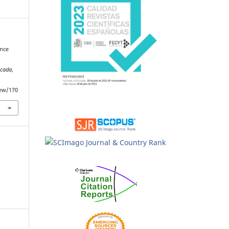
ence
icada
,
iew/170