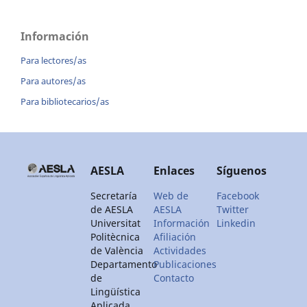
Información
Para lectores/as
Para autores/as
Para bibliotecarios/as
AESLA
Enlaces
Síguenos
Secretaría
Web de
Facebook
de AESLA
AESLA
Twitter
Universitat
Información
Linkedin
Politècnica
Afiliación
de València
Actividades
Departamento
Publicaciones
de
Contacto
Lingüística
Aplicada