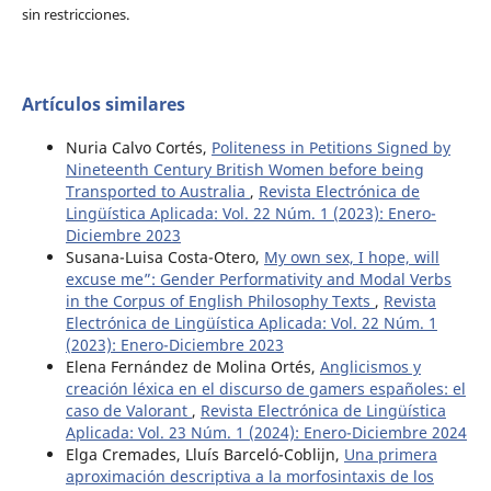
sin restricciones.
Artículos similares
Nuria Calvo Cortés,
Politeness in Petitions Signed by
Nineteenth Century British Women before being
Transported to Australia
,
Revista Electrónica de
Lingüística Aplicada: Vol. 22 Núm. 1 (2023): Enero-
Diciembre 2023
Susana-Luisa Costa-Otero,
My own sex, I hope, will
excuse me”: Gender Performativity and Modal Verbs
in the Corpus of English Philosophy Texts
,
Revista
Electrónica de Lingüística Aplicada: Vol. 22 Núm. 1
(2023): Enero-Diciembre 2023
Elena Fernández de Molina Ortés,
Anglicismos y
creación léxica en el discurso de gamers españoles: el
caso de Valorant
,
Revista Electrónica de Lingüística
Aplicada: Vol. 23 Núm. 1 (2024): Enero-Diciembre 2024
Elga Cremades, Lluís Barceló-Coblijn,
Una primera
aproximación descriptiva a la morfosintaxis de los