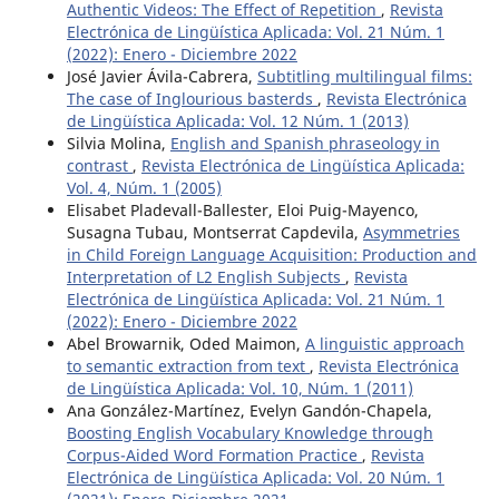
Authentic Videos: The Effect of Repetition
,
Revista
Electrónica de Lingüística Aplicada: Vol. 21 Núm. 1
(2022): Enero - Diciembre 2022
José Javier Ávila-Cabrera,
Subtitling multilingual films:
The case of Inglourious basterds
,
Revista Electrónica
de Lingüística Aplicada: Vol. 12 Núm. 1 (2013)
Silvia Molina,
English and Spanish phraseology in
contrast
,
Revista Electrónica de Lingüística Aplicada:
Vol. 4, Núm. 1 (2005)
Elisabet Pladevall-Ballester, Eloi Puig-Mayenco,
Susagna Tubau, Montserrat Capdevila,
Asymmetries
in Child Foreign Language Acquisition: Production and
Interpretation of L2 English Subjects
,
Revista
Electrónica de Lingüística Aplicada: Vol. 21 Núm. 1
(2022): Enero - Diciembre 2022
Abel Browarnik, Oded Maimon,
A linguistic approach
to semantic extraction from text
,
Revista Electrónica
de Lingüística Aplicada: Vol. 10, Núm. 1 (2011)
Ana González-Martínez, Evelyn Gandón-Chapela,
Boosting English Vocabulary Knowledge through
Corpus-Aided Word Formation Practice
,
Revista
Electrónica de Lingüística Aplicada: Vol. 20 Núm. 1