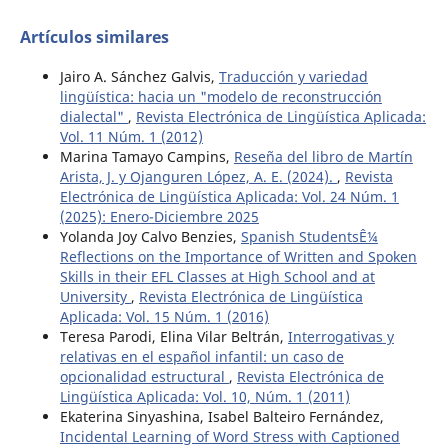
Artículos similares
Jairo A. Sánchez Galvis,
Traducción y variedad
lingüística: hacia un "modelo de reconstrucción
dialectal"
,
Revista Electrónica de Lingüística Aplicada:
Vol. 11 Núm. 1 (2012)
Marina Tamayo Campins,
Reseña del libro de Martín
Arista, J. y Ojanguren López, A. E. (2024).
,
Revista
Electrónica de Lingüística Aplicada: Vol. 24 Núm. 1
(2025): Enero-Diciembre 2025
Yolanda Joy Calvo Benzies,
Spanish StudentsÊ¼
Reflections on the Importance of Written and Spoken
Skills in their EFL Classes at High School and at
University
,
Revista Electrónica de Lingüística
Aplicada: Vol. 15 Núm. 1 (2016)
Teresa Parodi, Elina Vilar Beltrán,
Interrogativas y
relativas en el español infantil: un caso de
opcionalidad estructural
,
Revista Electrónica de
Lingüística Aplicada: Vol. 10, Núm. 1 (2011)
Ekaterina Sinyashina, Isabel Balteiro Fernández,
Incidental Learning of Word Stress with Captioned