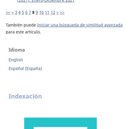
(2021): Enero-Diciembre 2021
<<
<
3
4
5
6
7
8
9
10
11
12
>
>>
También puede
Iniciar una búsqueda de similitud avanzada
para este artículo.
Idioma
English
Español (España)
Indexación