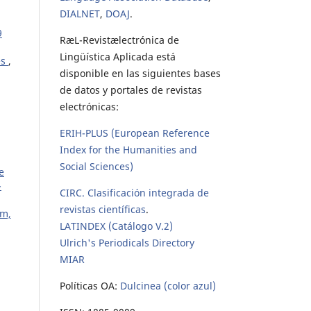
DIALNET
,
DOAJ
.
9
RæL-Revistælectrónica de
Lingüística Aplicada está
és
,
disponible en las siguientes bases
de datos y portales de revistas
electrónicas:
ERIH-PLUS (European Reference
Index for the Humanities and
Social Sciences)
e
-
CIRC. Clasificación integrada de
revistas científicas
.
um,
LATINDEX (Catálogo V.2)
Ulrich's Periodicals Directory
MIAR
Políticas OA:
Dulcinea (color azul)