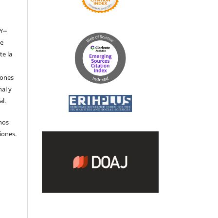
Y-­
de
te la
iones
nal y
l.
hos
iones.