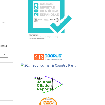
g the
s
e
iew/146