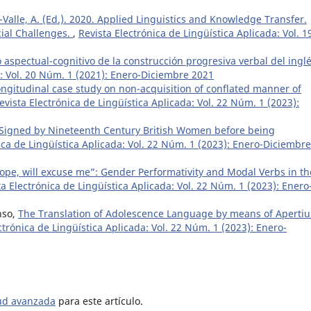
lle, A. (Ed.). 2020. Applied Linguistics and Knowledge Transfer.
cial Challenges.
,
Revista Electrónica de Lingüística Aplicada: Vol. 1
o aspectual-cognitivo de la construcción progresiva verbal del ingl
a: Vol. 20 Núm. 1 (2021): Enero-Diciembre 2021
ngitudinal case study on non-acquisition of conflated manner of
evista Electrónica de Lingüística Aplicada: Vol. 22 Núm. 1 (2023):
s Signed by Nineteenth Century British Women before being
ica de Lingüística Aplicada: Vol. 22 Núm. 1 (2023): Enero-Diciembre
ope, will excuse me”: Gender Performativity and Modal Verbs in th
ta Electrónica de Lingüística Aplicada: Vol. 22 Núm. 1 (2023): Enero
nso,
The Translation of Adolescence Language by means of Aperti
ctrónica de Lingüística Aplicada: Vol. 22 Núm. 1 (2023): Enero-
tud avanzada
para este artículo.