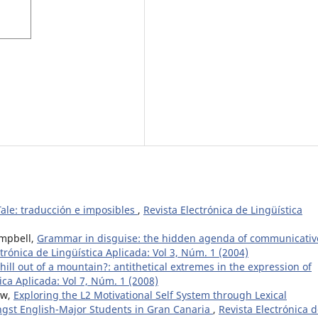
ale: traducción e imposibles
,
Revista Electrónica de Lingüística
ampbell,
Grammar in disguise: the hidden agenda of communicativ
ctrónica de Lingüística Aplicada: Vol 3, Núm. 1 (2004)
ll out of a mountain?: antithetical extremes in the expression of
ica Aplicada: Vol 7, Núm. 1 (2008)
ow,
Exploring the L2 Motivational Self System through Lexical
ngst English-Major Students in Gran Canaria
,
Revista Electrónica 