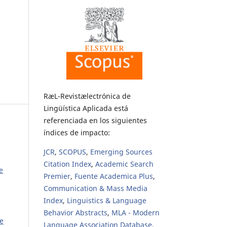
RæL-Revistælectrónica de
Lingüística Aplicada está
referenciada en los siguientes
índices de impacto:
JCR
,
SCOPUS
,
Emerging Sources
Citation Index
,
Academic Search
e
Premier
,
Fuente Academica Plus
,
Communication & Mass Media
Index
,
Linguistics & Language
Behavior Abstracts
,
MLA - Modern
de
Language Association Database
,