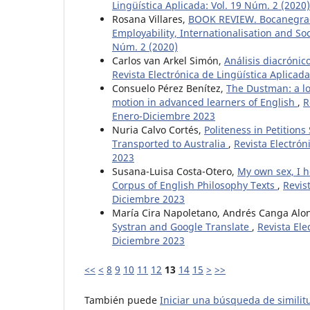
Lingüística Aplicada: Vol. 19 Núm. 2 (2020)
Rosana Villares,
BOOK REVIEW. Bocanegra-Va
Employability, Internationalisation and So
Núm. 2 (2020)
Carlos van Arkel Simón,
Análisis diacrónic
Revista Electrónica de Lingüística Aplicad
Consuelo Pérez Benítez,
The Dustman: a lo
motion in advanced learners of English
,
R
Enero-Diciembre 2023
Nuria Calvo Cortés,
Politeness in Petition
Transported to Australia
,
Revista Electrón
2023
Susana-Luisa Costa-Otero,
My own sex, I h
Corpus of English Philosophy Texts
,
Revis
Diciembre 2023
María Cira Napoletano, Andrés Canga Alo
Systran and Google Translate
,
Revista Ele
Diciembre 2023
<<
<
8
9
10
11
12
13
14
15
>
>>
También puede
Iniciar una búsqueda de simili