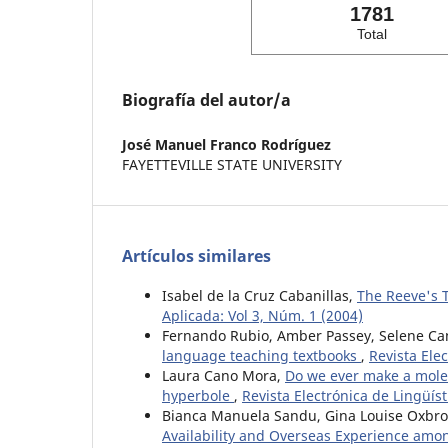
1781
Total
Biografía del autor/a
José Manuel Franco Rodríguez
FAYETTEVILLE STATE UNIVERSITY
Artículos similares
Isabel de la Cruz Cabanillas,
The Reeve's T
Aplicada: Vol 3, Núm. 1 (2004)
Fernando Rubio, Amber Passey, Selene C
language teaching textbooks
,
Revista Ele
Laura Cano Mora,
Do we ever make a molehi
hyperbole
,
Revista Electrónica de Lingüíst
Bianca Manuela Sandu, Gina Louise Oxbr
Availability and Overseas Experience amo