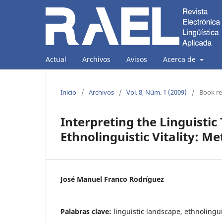
Actual
Archivos
Avisos
Acerca de
Inicio
/
Archivos
/
Vol. 8, Núm. 1 (2009)
/
Book r
Interpreting the Linguistic 
Ethnolinguistic Vitality: 
José Manuel Franco Rodríguez
Palabras clave:
linguistic landscape, ethnolinguis