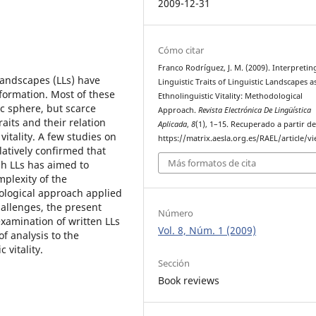
2009-12-31
Cómo citar
Franco Rodríguez, J. M. (2009). Interpretin
 landscapes (LLs) have
Linguistic Traits of Linguistic Landscapes a
formation. Most of these
Ethnolinguistic Vitality: Methodological
c sphere, but scarce
Approach.
Revista Electrónica De Lingüística
raits and their relation
Aplicada
,
8
(1), 1–15. Recuperado a partir d
itality. A few studies on
https://matrix.aesla.org.es/RAEL/article/v
latively confirmed that
Más formatos de cita
sh LLs has aimed to
mplexity of the
logical approach applied
hallenges, the present
Número
examination of written LLs
Vol. 8, Núm. 1 (2009)
of analysis to the
 vitality.
Sección
Book reviews