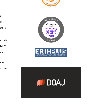
Y-­
de
te la
iones
nal y
l.
hos
iones.