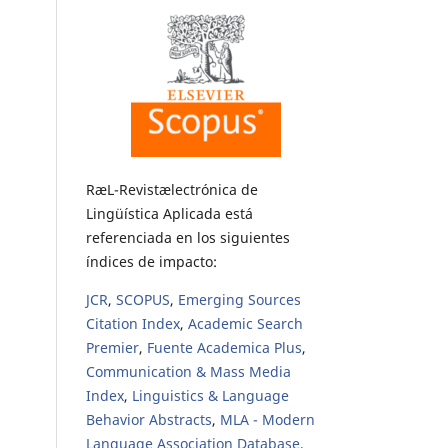
RæL-Revistælectrónica de
Lingüística Aplicada está
referenciada en los siguientes
índices de impacto:
JCR
,
SCOPUS
,
Emerging Sources
Citation Index
,
Academic Search
Premier
,
Fuente Academica Plus
,
Communication & Mass Media
Index
,
Linguistics & Language
Behavior Abstracts
,
MLA - Modern
Language Association Database
,