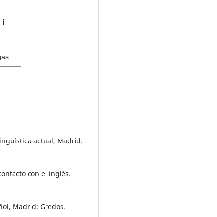
s
ℹ️
gas
ingüística actual, Madrid:
ontacto con el inglés.
ñol, Madrid: Gredos.