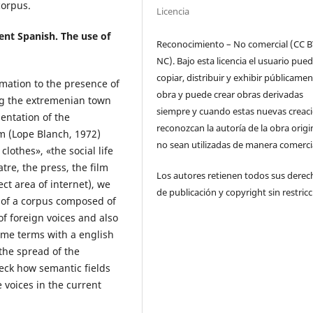
corpus.
Licencia
ent Spanish. The use of
Reconocimiento – No comercial (CC B
NC). Bajo esta licencia el usuario pue
copiar, distribuir y exhibir públicamen
imation to the presence of
obra y puede crear obras derivadas
g the extremenian town
siempre y cuando estas nuevas creac
entation of the
reconozcan la autoría de la obra origi
m (Lope Blanch, 1972)
no sean utilizadas de manera comercia
clothes», «the social life
re, the press, the film
Los autores retienen todos sus derec
ct area of internet), we
de publicación y copyright sin restricc
s of a corpus composed of
f foreign voices and also
ome terms with a english
 the spread of the
heck how semantic fields
 voices in the current