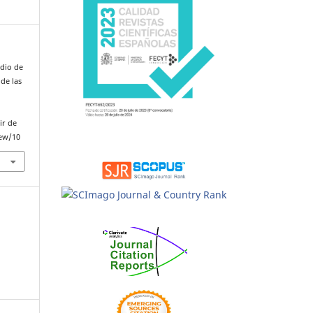
udio de
 de las
ir de
iew/10