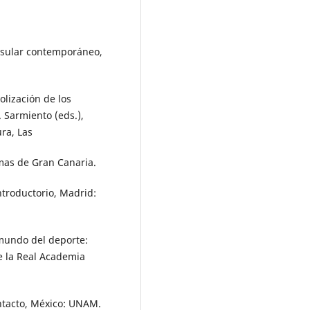
insular contemporáneo,
olización de los
. Sarmiento (eds.),
ura, Las
mas de Gran Canaria.
ntroductorio, Madrid:
 mundo del deporte:
de la Real Academia
ontacto, México: UNAM.