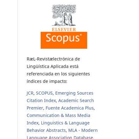
RæL-Revistælectrónica de
Lingüística Aplicada está
referenciada en los siguientes
índices de impacto:
JCR
,
SCOPUS
,
Emerging Sources
Citation Index
,
Academic Search
Premier
,
Fuente Academica Plus
,
Communication & Mass Media
Index
,
Linguistics & Language
Behavior Abstracts
,
MLA - Modern
Language Association Database
,