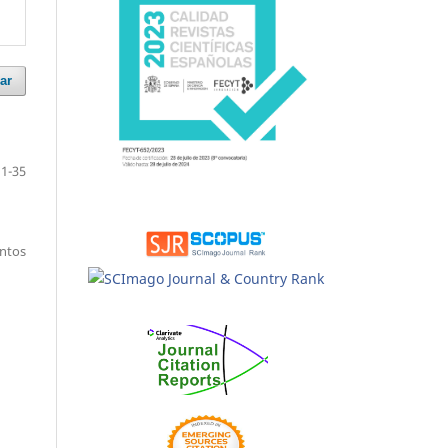
ar
1-35
entos