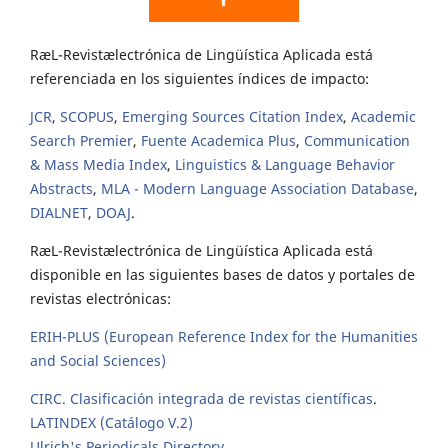
RæL-Revistælectrónica de Lingüística Aplicada está
referenciada en los siguientes índices de impacto:
JCR
,
SCOPUS
,
Emerging Sources Citation Index
,
Academic
Search Premier
,
Fuente Academica Plus
,
Communication
& Mass Media Index
,
Linguistics & Language Behavior
Abstracts
,
MLA - Modern Language Association Database
,
DIALNET
,
DOAJ
.
RæL-Revistælectrónica de Lingüística Aplicada está
disponible en las siguientes bases de datos y portales de
revistas electrónicas:
ERIH-PLUS (European Reference Index for the Humanities
and Social Sciences)
CIRC. Clasificación integrada de revistas científicas
.
LATINDEX (Catálogo V.2)
Ulrich's Periodicals Directory