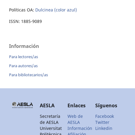
Políticas OA:
Dulcinea (color azul)
ISSN: 1885-9089
Información
Para lectores/as
Para autores/as
Para bibliotecarios/as
AESLA
Enlaces
Síguenos
Secretaría
Web de
Facebook
de AESLA
AESLA
Twitter
Universitat
Información
Linkedin
Politècnica
Afiliación