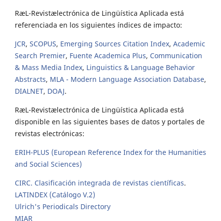
RæL-Revistælectrónica de Lingüística Aplicada está
referenciada en los siguientes índices de impacto:
JCR
,
SCOPUS
,
Emerging Sources Citation Index
,
Academic
Search Premier
,
Fuente Academica Plus
,
Communication
& Mass Media Index
,
Linguistics & Language Behavior
Abstracts
,
MLA - Modern Language Association Database
,
DIALNET
,
DOAJ
.
RæL-Revistælectrónica de Lingüística Aplicada está
disponible en las siguientes bases de datos y portales de
revistas electrónicas:
ERIH-PLUS (European Reference Index for the Humanities
and Social Sciences)
CIRC. Clasificación integrada de revistas científicas
.
LATINDEX (Catálogo V.2)
Ulrich's Periodicals Directory
MIAR