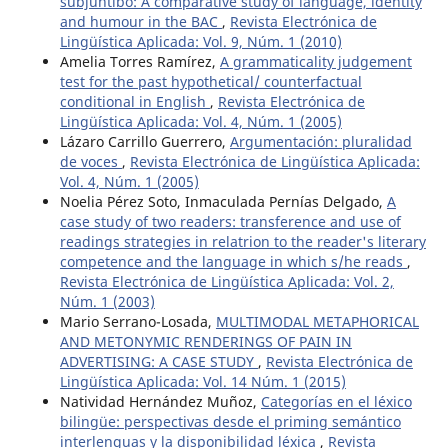
subjuntibo: A comparative study of language, identity
and humour in the BAC
,
Revista Electrónica de
Lingüística Aplicada: Vol. 9, Núm. 1 (2010)
Amelia Torres Ramírez,
A grammaticality judgement
test for the past hypothetical/ counterfactual
conditional in English
,
Revista Electrónica de
Lingüística Aplicada: Vol. 4, Núm. 1 (2005)
Lázaro Carrillo Guerrero,
Argumentación: pluralidad
de voces
,
Revista Electrónica de Lingüística Aplicada:
Vol. 4, Núm. 1 (2005)
Noelia Pérez Soto, Inmaculada Pernías Delgado,
A
case study of two readers: transference and use of
readings strategies in relatrion to the reader's literary
competence and the language in which s/he reads
,
Revista Electrónica de Lingüística Aplicada: Vol. 2,
Núm. 1 (2003)
Mario Serrano-Losada,
MULTIMODAL METAPHORICAL
AND METONYMIC RENDERINGS OF PAIN IN
ADVERTISING: A CASE STUDY
,
Revista Electrónica de
Lingüística Aplicada: Vol. 14 Núm. 1 (2015)
Natividad Hernández Muñoz,
Categorías en el léxico
bilingüe: perspectivas desde el priming semántico
interlenguas y la disponibilidad léxica
,
Revista