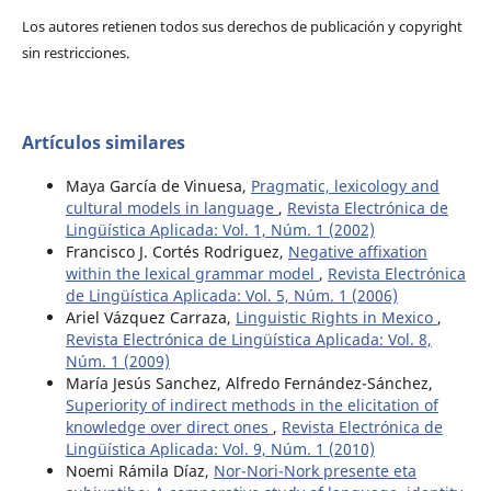
Los autores retienen todos sus derechos de publicación y copyright
sin restricciones.
Artículos similares
Maya García de Vinuesa,
Pragmatic, lexicology and
cultural models in language
,
Revista Electrónica de
Lingüística Aplicada: Vol. 1, Núm. 1 (2002)
Francisco J. Cortés Rodriguez,
Negative affixation
within the lexical grammar model
,
Revista Electrónica
de Lingüística Aplicada: Vol. 5, Núm. 1 (2006)
Ariel Vázquez Carraza,
Linguistic Rights in Mexico
,
Revista Electrónica de Lingüística Aplicada: Vol. 8,
Núm. 1 (2009)
María Jesús Sanchez, Alfredo Fernández-Sánchez,
Superiority of indirect methods in the elicitation of
knowledge over direct ones
,
Revista Electrónica de
Lingüística Aplicada: Vol. 9, Núm. 1 (2010)
Noemi Rámila Díaz,
Nor-Nori-Nork presente eta