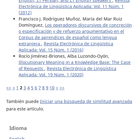
English, L1 Persian, and L1 English speakers
,
Revista
Electrónica de Lingüística Aplicada: Vol. 11 Núm. 1
(2012)
Francisco J. Rodríguez Muñoz, María del Mar Ruiz
Domínguez,
Los operadores discursivos de concreción
o especificación y de refuerzo argumentativo en el
Corpus de aprendices de español como lengua
extranjera
,
Revista Electrónica de Lingüística
Aplicada: Vol. 15 Núm. 1 (2016)
Rocío Jiménez-Briones, Alba Luzondo-Oyón,
Illocutionary Meaning in a Knowledge Base: The Case
of Requests
,
Revista Electrónica de Lingüística
Aplicada: Vol. 19 Núm. 1 (2020)
<<
<
1
2
3
4
5
6
7
8
9
10
>
>>
También puede
Iniciar una búsqueda de similitud avanzada
para este artículo.
Idioma
English