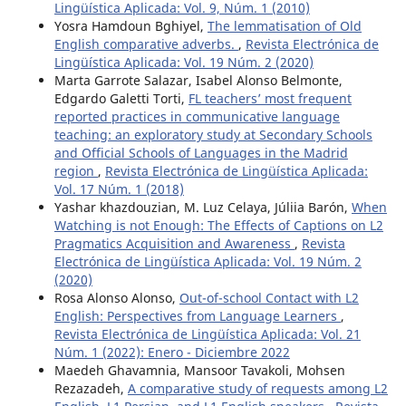
Lingüística Aplicada: Vol. 9, Núm. 1 (2010)
Yosra Hamdoun Bghiyel,
The lemmatisation of Old
English comparative adverbs.
,
Revista Electrónica de
Lingüística Aplicada: Vol. 19 Núm. 2 (2020)
Marta Garrote Salazar, Isabel Alonso Belmonte,
Edgardo Galetti Torti,
FL teachers’ most frequent
reported practices in communicative language
teaching: an exploratory study at Secondary Schools
and Official Schools of Languages in the Madrid
region
,
Revista Electrónica de Lingüística Aplicada:
Vol. 17 Núm. 1 (2018)
Yashar khazdouzian, M. Luz Celaya, Júliia Barón,
When
Watching is not Enough: The Effects of Captions on L2
Pragmatics Acquisition and Awareness
,
Revista
Electrónica de Lingüística Aplicada: Vol. 19 Núm. 2
(2020)
Rosa Alonso Alonso,
Out-of-school Contact with L2
English: Perspectives from Language Learners
,
Revista Electrónica de Lingüística Aplicada: Vol. 21
Núm. 1 (2022): Enero - Diciembre 2022
Maedeh Ghavamnia, Mansoor Tavakoli, Mohsen
Rezazadeh,
A comparative study of requests among L2