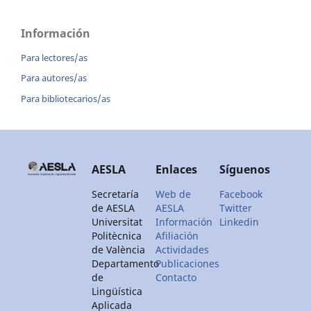
Información
Para lectores/as
Para autores/as
Para bibliotecarios/as
AESLA
Enlaces
Síguenos
Secretaría
Web de
Facebook
de AESLA
AESLA
Twitter
Universitat
Información
Linkedin
Politècnica
Afiliación
de València
Actividades
Departamento
Publicaciones
de
Contacto
Lingüística
Aplicada