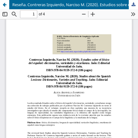
Reseña. Contreras Izquierdo, Narciso M. (2020). Estudios sobre el léxico del español: diccionarios, variedades y enseñanza. Jaén: Editorial Universidad de Jaén, 186 pp. ISBN:978-84-9159-372-0