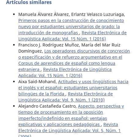
Artículos similares
Manuela Álvarez Álvarez, Erlantz Velasco Luzuriaga,
Primeros pasos en la construcción de conocimiento
nuevo por estudiantes universitarios de grado: la
introducción de monografías
,
Revista Electrónica de
Lingüística Aplicada: Vol. 15 Núm. 1 (2016)
Francisco J. Rodríguez Muñoz, María del Mar Ruiz
Domínguez,
Los operadores discursivos de concreción
o especificación y de refuerzo argumentativo en el
Corpus de aprendices de español como lengua
extranjera
,
Revista Electrónica de Lingüística
Aplicada: Vol. 15 Núm. 1 (2016)
Aixa Said-Mohand,
Actitudes y usos lingüísticos hacia
el inglés y el español: estudiantes universitarios
bilingües de la Florida
,
Revista Electrónica de
Lingüística Aplicada: Vol. 9, Núm. 1 (2010)
Alejandro Castañeda Castro,
Aspecto, perspectiva y
tiempo de procesamiento en la oposición
imperfecto/indefinido en español: ventajas
explicativas y aplicaciones pedagógicas
,
Revista
Electrónica de Lingüística Aplicada: Vol. 5, Núm. 1
(2006)