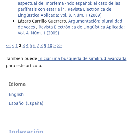
aspectual del morfema -ndo español: el caso de las
perífrasis con estar e ir
,
Revista Electrónica de
Lingüística Aplicada: Vol. 8, Núm. 1 (2009)
Lázaro Carrillo Guerrero,
Argumentación: pluralidad
de voces
,
Revista Electrónica de Lingüística Aplicada:
Vol. 4, Núm. 1 (2005)
<<
<
1
2
3
4
5
6
7
8
9
10
>
>>
También puede
Iniciar una búsqueda de similitud avanzada
para este artículo.
Idioma
English
Español (España)
Indexación