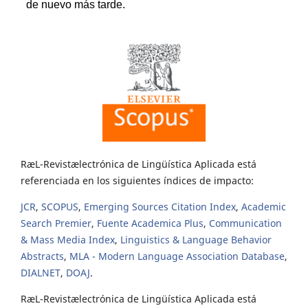
RæL-Revistælectrónica de Lingüística Aplicada está
referenciada en los siguientes índices de impacto:
JCR
,
SCOPUS
,
Emerging Sources Citation Index
,
Academic
Search Premier
,
Fuente Academica Plus
,
Communication
& Mass Media Index
,
Linguistics & Language Behavior
Abstracts
,
MLA - Modern Language Association Database
,
DIALNET
,
DOAJ
.
RæL-Revistælectrónica de Lingüística Aplicada está