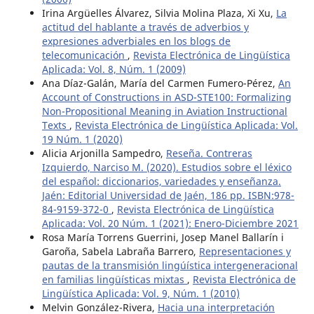
Irina Argüelles Álvarez, Silvia Molina Plaza, Xi Xu,
La
actitud del hablante a través de adverbios y
expresiones adverbiales en los blogs de
telecomunicación
,
Revista Electrónica de Lingüística
Aplicada: Vol. 8, Núm. 1 (2009)
Ana Díaz-Galán, María del Carmen Fumero-Pérez,
An
Account of Constructions in ASD-STE100: Formalizing
Non-Propositional Meaning in Aviation Instructional
Texts
,
Revista Electrónica de Lingüística Aplicada: Vol.
19 Núm. 1 (2020)
Alicia Arjonilla Sampedro,
Reseña. Contreras
Izquierdo, Narciso M. (2020). Estudios sobre el léxico
del español: diccionarios, variedades y enseñanza.
Jaén: Editorial Universidad de Jaén, 186 pp. ISBN:978-
84-9159-372-0
,
Revista Electrónica de Lingüística
Aplicada: Vol. 20 Núm. 1 (2021): Enero-Diciembre 2021
Rosa María Torrens Guerrini, Josep Manel Ballarín i
Garoña, Sabela Labraña Barrero,
Representaciones y
pautas de la transmisión lingúística intergeneracional
en familias lingüísticas mixtas
,
Revista Electrónica de
Lingüística Aplicada: Vol. 9, Núm. 1 (2010)
Melvin González-Rivera,
Hacia una interpretación