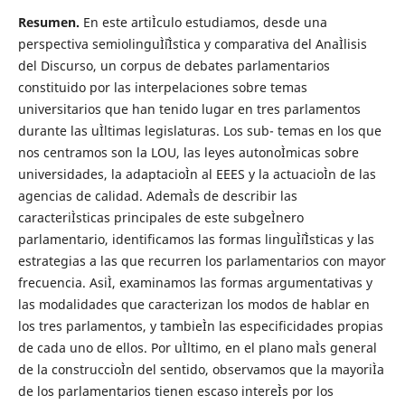
Resumen.
En este artiÌculo estudiamos, desde una
perspectiva semiolinguÌˆiÌstica y comparativa del AnaÌlisis
del Discurso, un corpus de debates parlamentarios
constituido por las interpelaciones sobre temas
universitarios que han tenido lugar en tres parlamentos
durante las uÌltimas legislaturas. Los sub- temas en los que
nos centramos son la LOU, las leyes autonoÌmicas sobre
universidades, la adaptacioÌn al EEES y la actuacioÌn de las
agencias de calidad. AdemaÌs de describir las
caracteriÌsticas principales de este subgeÌnero
parlamentario, identificamos las formas linguÌˆiÌsticas y las
estrategias a las que recurren los parlamentarios con mayor
frecuencia. AsiÌ, examinamos las formas argumentativas y
las modalidades que caracterizan los modos de hablar en
los tres parlamentos, y tambieÌn las especificidades propias
de cada uno de ellos. Por uÌltimo, en el plano maÌs general
de la construccioÌn del sentido, observamos que la mayoriÌa
de los parlamentarios tienen escaso intereÌs por los